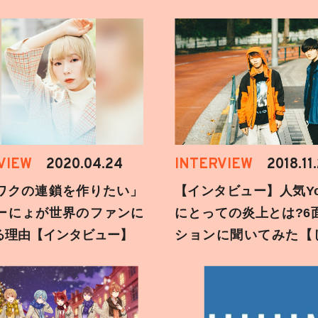
VIEW
2020.04.24
INTERVIEW
2018.11
ワクの連鎖を作りたい」
【インタビュー】人気You
ーにょが世界のファンに
にとっての炎上とは?6
る理由【インタビュー】
ションに聞いてみた【
刻】