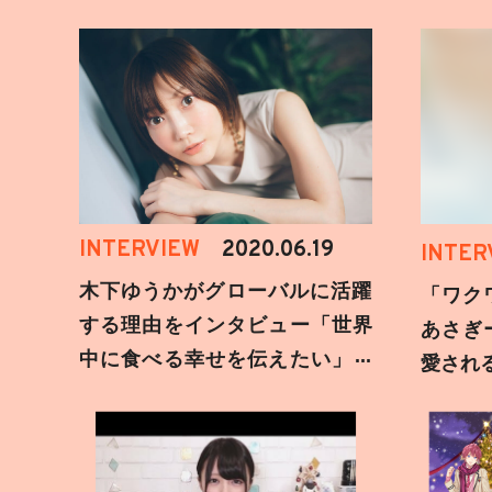
INTERVIEW
2020.06.19
INTER
木下ゆうかがグローバルに活躍
「ワク
する理由をインタビュー「世界
あさぎ
中に食べる幸せを伝えたい」新
愛され
事務所加入についても