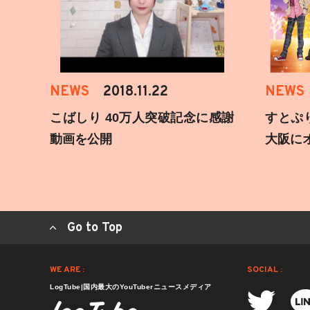
NEWS
2018.11.22
NEWS
こばしり 40万人突破記念に感謝
すとぷ
動画を公開
大阪に
Go to Top
WE ARE :
SOCIAL :
LogTube|国内最大のYouTuberニュースメディア