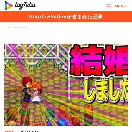
MENU
StardewValleyが含まれた記事
TOP
>
StardewValley
NEWS
2018.03.12