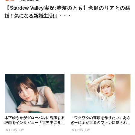
【Stardew Valley実況:赤髪のとも】念願のリアとの結
婚！気になる新婚生活は・・・
木下ゆうかがグローバルに活躍する
「ワクワクの連鎖を作りたい」あさ
理由をインタビュー「世界中に食べ
ぎーにょが世界のファンに愛される
る幸せを伝えたい」新事務所加入に
理由【インタビュー】
INTERVIEW
INTERVIEW
ついても