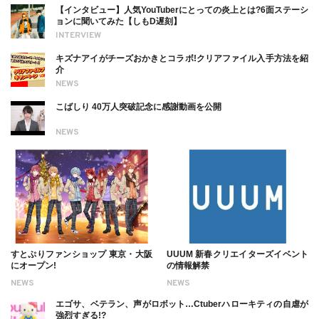
【インタビュー】人気YouTuberにとっての炎上とは?6面ステーシ
ョンに聞いてみた【しもD遅刻】
INTERVIEW
キズナアイがチーズおかきとコラボ!クリアファイル入手方法を紹
介
NEWS
こばしり 40万人突破記念に感謝動画を公開
NEWS
すとぷりファンショップ 東京・大阪
UUUM 新春クリエイターズイベント
にオープン!
の情報解禁
NEWS
NEWS
エゴサ、ベテラン、声がロボット…Ctuberハローキティの自虐が
強烈すぎる!?