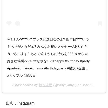
幸せHAPPY?✨? プラス記念日なのよ? 四年目???いつ
もありがとうだぁ? みんなお祝いメッセージありがと
うございます? あとで返すからお待ちを??? 今から大
好きな場所へ?✨ 幸せやな✨? #happy #birthday #party
#partynight #yokohama #birthdayparty #横浜 #誕生日
#カップル #記念日
A post shared by
鈴木未夢
(@radybymiyu) on
Mar 26, 2017 at 7:49pm PDT
出典：instagram