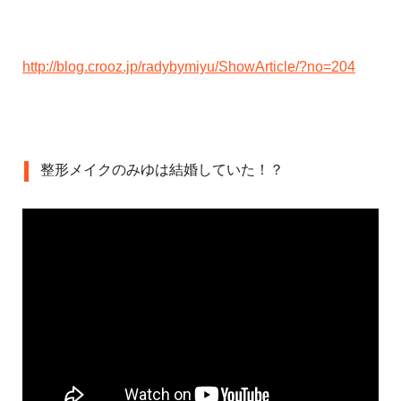
http://blog.crooz.jp/radybymiyu/ShowArticle/?no=204
整形メイクのみゆは結婚していた！？