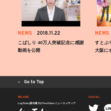
NEWS
2018.11.22
NEWS
こばしり 40万人突破記念に感謝
すとぷ
動画を公開
大阪に
Go to Top
WE ARE :
SOCIAL :
LogTube|国内最大のYouTuberニュースメディア