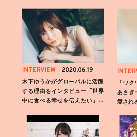
INTERVIEW
2020.06.19
INTER
木下ゆうかがグローバルに活躍
「ワク
する理由をインタビュー「世界
あさぎ
中に食べる幸せを伝えたい」新
愛され
事務所加入についても