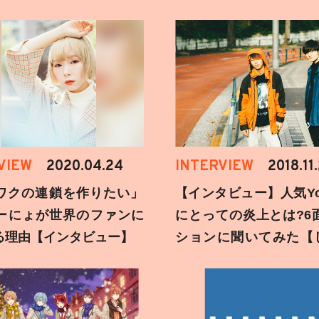
VIEW
2020.04.24
INTERVIEW
2018.11
ワクの連鎖を作りたい」
【インタビュー】人気You
ーにょが世界のファンに
にとっての炎上とは?6
る理由【インタビュー】
ションに聞いてみた【
刻】