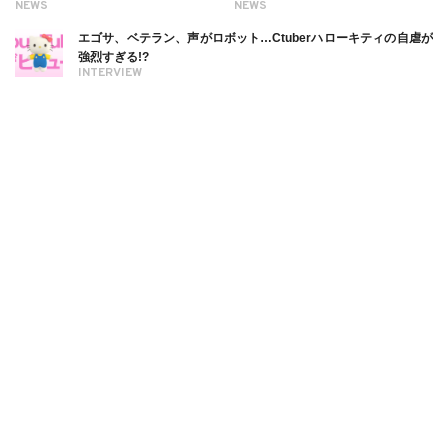
NEWS
NEWS
エゴサ、ベテラン、声がロボット…Ctuberハローキティの自虐が
強烈すぎる!?
INTERVIEW