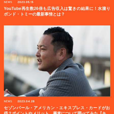
NEWS
2023.05.15
YouTube再生数26倍も広告収入は驚きの結果に！水溜り
ボンド・トミーの最新事情とは？
NEWS
2023.04.28
セゾンパール・アメリカン・エキスプレス・カードがお
得？ポイントやメリット、審査について調べてみた【キャ