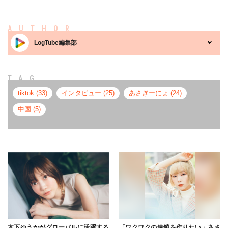
AUTHOR
LogTube編集部
TAG
tiktok (33)
インタビュー (25)
あさぎーにょ (24)
中国 (5)
木下ゆうかがグローバルに活躍する
「ワクワクの連鎖を作りたい」あさ