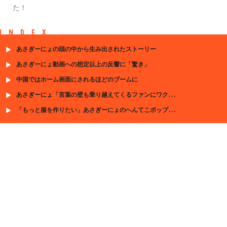
た！
INDEX
あさぎーにょの頭の中から生み出されたストーリー
あさぎーにょ動画への想定以上の反響に「驚き」
中国ではホーム画面にされるほどのブームに
あさぎーにょ「言葉の壁も乗り越えてくるファンにワクワクした」中国でも大活躍の訳
「もっと服を作りたい」あさぎーにょのへんてこポップな世界がファッションブランドに