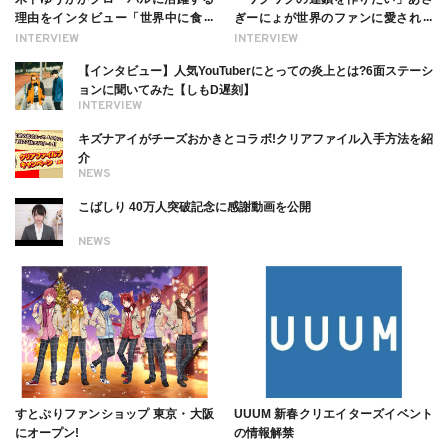
理由をインタビュー「世界中に食べ
ぎーにょが世界のファンに愛される
る幸せを伝えたい」新事務所加入に
理由【インタビュー】
INTERVIEW
INTERVIEW
ついても
【インタビュー】人気YouTuberにとっての炎上とは?6面ステーシ
ョンに聞いてみた【しもD遅刻】
INTERVIEW
キズナアイがチーズおかきとコラボ!クリアファイル入手方法を紹
介
NEWS
こばしり 40万人突破記念に感謝動画を公開
NEWS
すとぷりファンショップ 東京・大阪
UUUM 新春クリエイターズイベント
にオープン!
の情報解禁