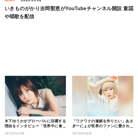
NEWS
2020.05.02
いきものがかり吉岡聖恵がYouTubeチャンネル開設 童謡
や唱歌を配信
木下ゆうかがグローバルに活躍する
「ワクワクの連鎖を作りたい」あさ
理由をインタビュー「世界中に食べ
ぎーにょが世界のファンに愛される
る幸せを伝えたい」新事務所加入に
理由【インタビュー】
INTERVIEW
INTERVIEW
ついても