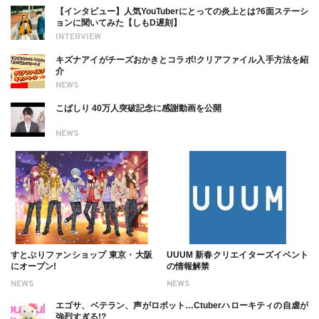
【インタビュー】人気YouTuberにとっての炎上とは?6面ステーシ
ョンに聞いてみた【しもD遅刻】
INTERVIEW
キズナアイがチーズおかきとコラボ!クリアファイル入手方法を紹
介
NEWS
こばしり 40万人突破記念に感謝動画を公開
NEWS
すとぷりファンショップ 東京・大阪
UUUM 新春クリエイターズイベント
にオープン!
の情報解禁
NEWS
NEWS
エゴサ、ベテラン、声がロボット…Ctuberハローキティの自虐が
強烈すぎる!?