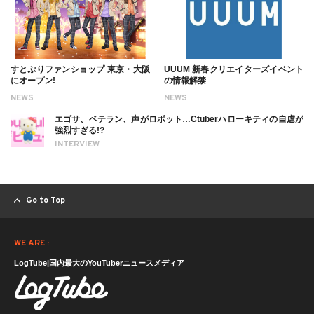
すとぷりファンショップ 東京・大阪
UUUM 新春クリエイターズイベント
にオープン!
の情報解禁
NEWS
NEWS
エゴサ、ベテラン、声がロボット…Ctuberハローキティの自虐が
強烈すぎる!?
INTERVIEW
Go to Top
WE ARE :
LogTube|国内最大のYouTuberニュースメディア