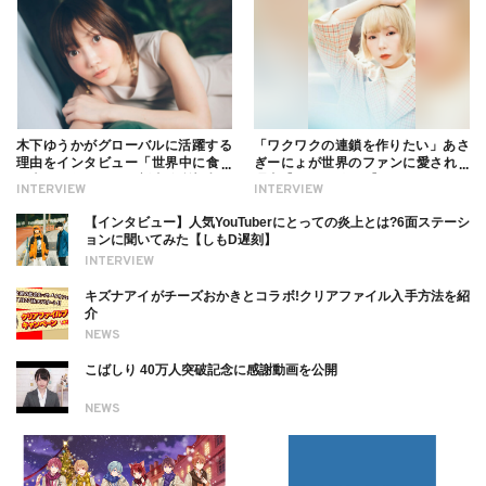
木下ゆうかがグローバルに活躍する
「ワクワクの連鎖を作りたい」あさ
理由をインタビュー「世界中に食べ
ぎーにょが世界のファンに愛される
る幸せを伝えたい」新事務所加入に
理由【インタビュー】
INTERVIEW
INTERVIEW
ついても
【インタビュー】人気YouTuberにとっての炎上とは?6面ステーシ
ョンに聞いてみた【しもD遅刻】
INTERVIEW
キズナアイがチーズおかきとコラボ!クリアファイル入手方法を紹
介
NEWS
こばしり 40万人突破記念に感謝動画を公開
NEWS