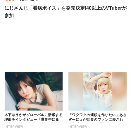
NEWS
2020.04.17
にじさんじ「看病ボイス」を発売決定!40以上のVTuberが
参加
木下ゆうかがグローバルに活躍する
「ワクワクの連鎖を作りたい」あさ
理由をインタビュー「世界中に食べ
ぎーにょが世界のファンに愛される
る幸せを伝えたい」新事務所加入に
理由【インタビュー】
INTERVIEW
INTERVIEW
ついても