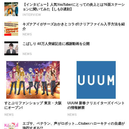
【インタビュー】人気YouTuberにとっての炎上とは?6面ステーシ
ョンに聞いてみた【しもD遅刻】
INTERVIEW
キズナアイがチーズおかきとコラボ!クリアファイル入手方法を紹
介
NEWS
こばしり 40万人突破記念に感謝動画を公開
NEWS
すとぷりファンショップ 東京・大阪
UUUM 新春クリエイターズイベント
にオープン!
の情報解禁
NEWS
NEWS
エゴサ、ベテラン、声がロボット…Ctuberハローキティの自虐が
強烈すぎる!?