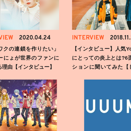
VIEW
2020.04.24
INTERVIEW
2018.11
ワクの連鎖を作りたい」
【インタビュー】人気You
ーにょが世界のファンに
にとっての炎上とは?6
る理由【インタビュー】
ションに聞いてみた【
刻】