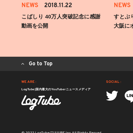
NEWS
2018.11.22
NEWS
こばしり 40万人突破記念に感謝
すとぷ
動画を公開
大阪に
Go to Top
WE ARE :
SOCIAL :
LogTube|国内最大のYouTuberニュースメディア
© 2022 LogTube/TUUUBE,Inc.All Rights Rerved.