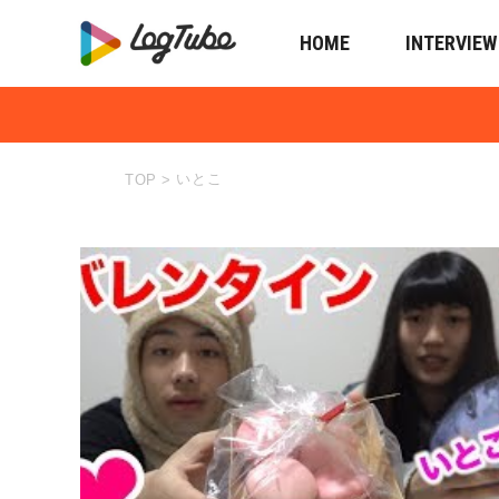
HOME
INTERVIEW
いとこ
TOP
>