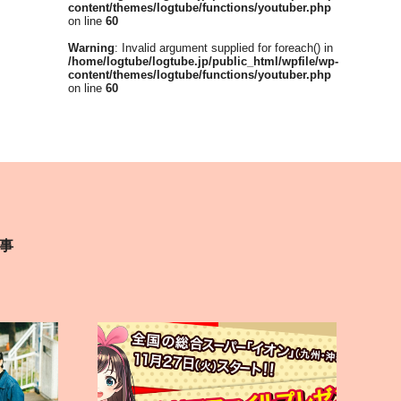
content/themes/logtube/functions/youtuber.php
on line
60
Warning
: Invalid argument supplied for foreach() in
/home/logtube/logtube.jp/public_html/wpfile/wp-
content/themes/logtube/functions/youtuber.php
on line
60
事