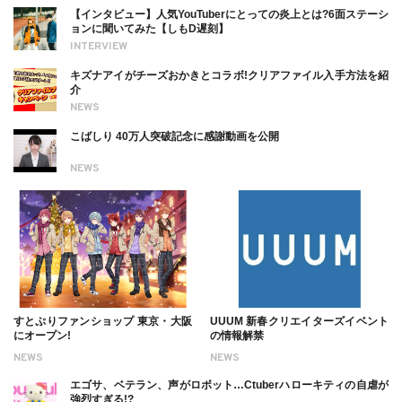
【インタビュー】人気YouTuberにとっての炎上とは?6面ステーシ
ョンに聞いてみた【しもD遅刻】
INTERVIEW
キズナアイがチーズおかきとコラボ!クリアファイル入手方法を紹
介
NEWS
こばしり 40万人突破記念に感謝動画を公開
NEWS
すとぷりファンショップ 東京・大阪
UUUM 新春クリエイターズイベント
にオープン!
の情報解禁
NEWS
NEWS
エゴサ、ベテラン、声がロボット…Ctuberハローキティの自虐が
強烈すぎる!?