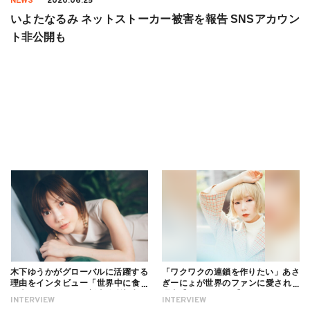
NEWS
2020.06.25
いよたなるみ ネットストーカー被害を報告 SNSアカウン
ト非公開も
木下ゆうかがグローバルに活躍する
「ワクワクの連鎖を作りたい」あさ
理由をインタビュー「世界中に食べ
ぎーにょが世界のファンに愛される
る幸せを伝えたい」新事務所加入に
理由【インタビュー】
INTERVIEW
INTERVIEW
ついても