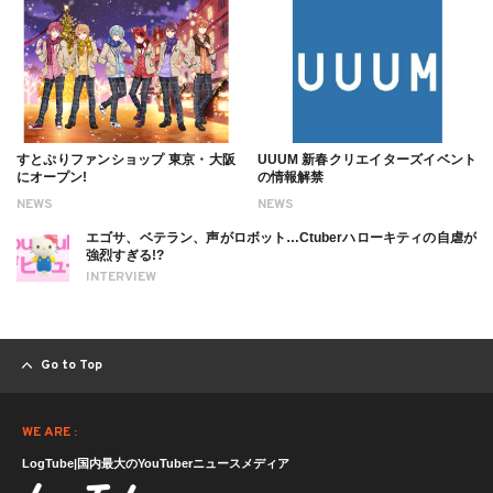
すとぷりファンショップ 東京・大阪
UUUM 新春クリエイターズイベント
にオープン!
の情報解禁
NEWS
NEWS
エゴサ、ベテラン、声がロボット…Ctuberハローキティの自虐が
強烈すぎる!?
INTERVIEW
Go to Top
WE ARE :
LogTube|国内最大のYouTuberニュースメディア