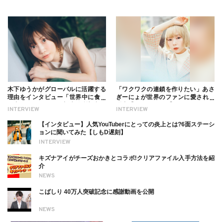
木下ゆうかがグローバルに活躍する
「ワクワクの連鎖を作りたい」あさ
理由をインタビュー「世界中に食べ
ぎーにょが世界のファンに愛される
る幸せを伝えたい」新事務所加入に
理由【インタビュー】
INTERVIEW
INTERVIEW
ついても
【インタビュー】人気YouTuberにとっての炎上とは?6面ステーシ
ョンに聞いてみた【しもD遅刻】
INTERVIEW
キズナアイがチーズおかきとコラボ!クリアファイル入手方法を紹
介
NEWS
こばしり 40万人突破記念に感謝動画を公開
NEWS