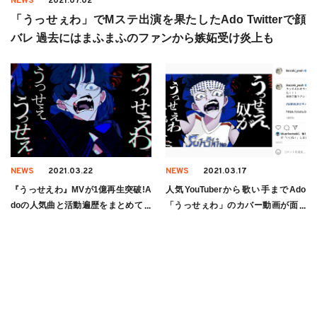
NEWS
2021.07.02
「うっせぇわ」でMステ出演を果たしたAdo Twitterで顔
バレ 過去にはまふまふのファンから嫉妬受け炎上も
NEWS
2021.03.22
NEWS
2021.03.17
『うっせえわ』MVが1億再生突破!A
人気YouTuberから歌い手までAdo
doの人気曲と活動遍歴をまとめてみ
「うっせぇわ」のカバー動画が面白
た
すぎる!