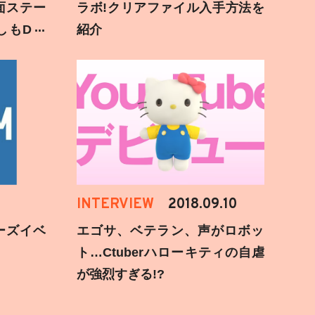
面ステー
ラボ!クリアファイル入手方法を
しもD遅
紹介
INTERVIEW
2018.09.10
ーズイベ
エゴサ、ベテラン、声がロボッ
ト…Ctuberハローキティの自虐
が強烈すぎる!?