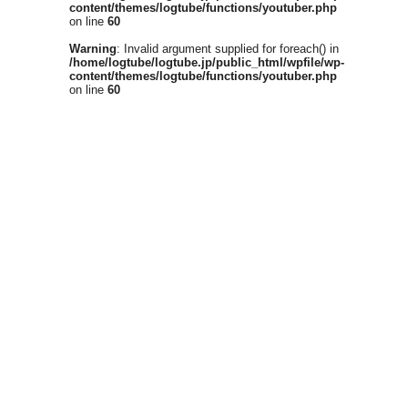
content/themes/logtube/functions/youtuber.php
on line
60
Warning
: Invalid argument supplied for foreach() in
/home/logtube/logtube.jp/public_html/wpfile/wp-
content/themes/logtube/functions/youtuber.php
on line
60