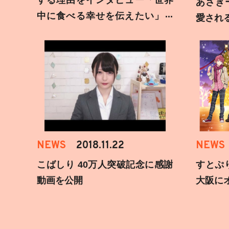
する理由をインタビュー「世界
あさぎ
中に食べる幸せを伝えたい」新
愛され
事務所加入についても
NEWS
2018.11.22
NEWS
こばしり 40万人突破記念に感謝
すとぷ
動画を公開
大阪に