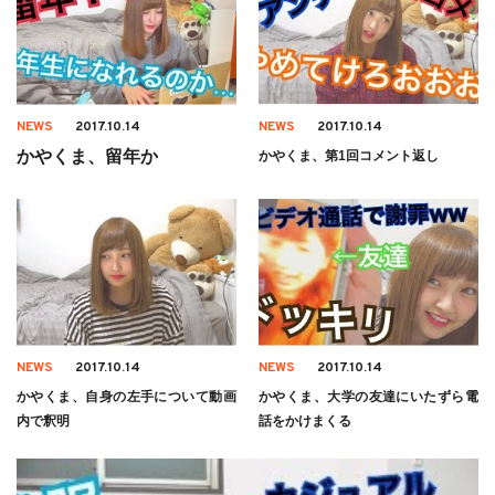
NEWS
2017.10.14
NEWS
2017.10.14
かやくま、留年か
かやくま、第1回コメント返し
NEWS
2017.10.14
NEWS
2017.10.14
かやくま、自身の左手について動画
かやくま、大学の友達にいたずら電
内で釈明
話をかけまくる