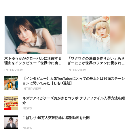
木下ゆうかがグローバルに活躍する
「ワクワクの連鎖を作りたい」あさ
理由をインタビュー「世界中に食べ
ぎーにょが世界のファンに愛される
る幸せを伝えたい」新事務所加入に
理由【インタビュー】
INTERVIEW
INTERVIEW
ついても
【インタビュー】人気YouTuberにとっての炎上とは?6面ステーシ
ョンに聞いてみた【しもD遅刻】
INTERVIEW
キズナアイがチーズおかきとコラボ!クリアファイル入手方法を紹
介
NEWS
こばしり 40万人突破記念に感謝動画を公開
NEWS