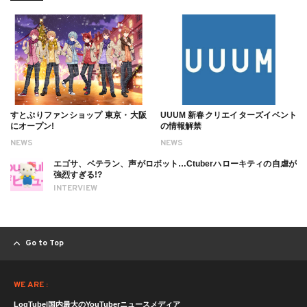
すとぷりファンショップ 東京・大阪
UUUM 新春クリエイターズイベント
にオープン!
の情報解禁
NEWS
NEWS
エゴサ、ベテラン、声がロボット…Ctuberハローキティの自虐が
強烈すぎる!?
INTERVIEW
Go to Top
WE ARE :
LogTube|国内最大のYouTuberニュースメディア