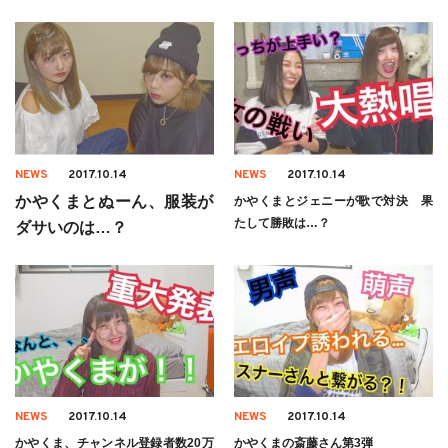
NEWS
2017.10.14
NEWS
2017.10.14
かやくまとぬーん、服装が
かやくまとジェニーが歌で対決 果
たして勝敗は…？
ダサいのは…？
NEWS
2017.10.14
NEWS
2017.10.14
かやくま、チャンネル登録者数20万
かやくまの斎藤さん第3弾