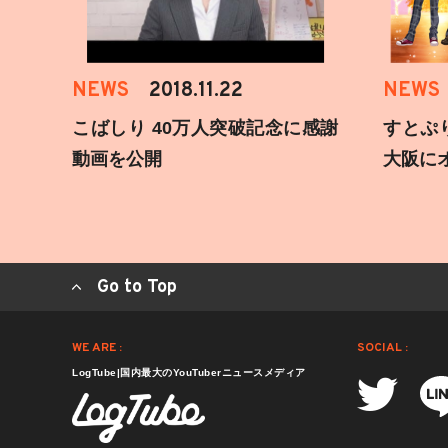
NEWS
2018.11.22
NEWS
こばしり 40万人突破記念に感謝
すとぷ
動画を公開
大阪に
Go to Top
WE ARE :
SOCIAL :
LogTube|国内最大のYouTuberニュースメディア