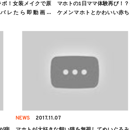
ラボ！女装メイクで原
マホトの1日ママ体験再び！？
バレたら即動画終
ケメンマホトとかわいい赤ち
ケメンマホトの女装姿
んがふれあう癒し動画！
ぎる！
NEWS
2017.11.07
が病
マホトが大好きな飼い猫を無視してぬいぐるみ