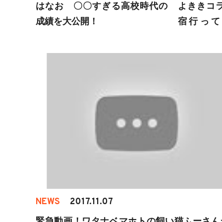
はなお 〇〇すぎる高校時代の
よききコ
成績を大公開！
宿行って
了！？イ
が可愛す
NEWS
2017.11.07
緊急動画！ワタナベマホトの飼い猫ふーさん