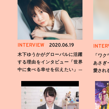
INTERVIEW
2020.06.19
INTER
木下ゆうかがグローバルに活躍
「ワク
する理由をインタビュー「世界
あさぎ
中に食べる幸せを伝えたい」新
愛され
事務所加入についても