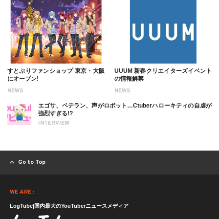
すとぷりファンショップ 東京・大阪
UUUM 新春クリエイターズイベント
にオープン!
の情報解禁
NEWS
NEWS
エゴサ、ベテラン、声がロボット…Ctuberハローキティの自虐が
強烈すぎる!?
INTERVIEW
Go to Top
WE ARE :
LogTube|国内最大のYouTuberニュースメディア