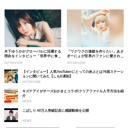
木下ゆうかがグローバルに活躍する
「ワクワクの連鎖を作りたい」あさ
理由をインタビュー「世界中に食べ
ぎーにょが世界のファンに愛される
る幸せを伝えたい」新事務所加入に
理由【インタビュー】
INTERVIEW
INTERVIEW
ついても
【インタビュー】人気YouTuberにとっての炎上とは?6面ステーシ
ョンに聞いてみた【しもD遅刻】
INTERVIEW
キズナアイがチーズおかきとコラボ!クリアファイル入手方法を紹
介
NEWS
こばしり 40万人突破記念に感謝動画を公開
NEWS