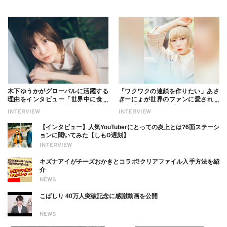
木下ゆうかがグローバルに活躍する
「ワクワクの連鎖を作りたい」あさ
理由をインタビュー「世界中に食べ
ぎーにょが世界のファンに愛される
る幸せを伝えたい」新事務所加入に
理由【インタビュー】
INTERVIEW
INTERVIEW
ついても
【インタビュー】人気YouTuberにとっての炎上とは?6面ステーシ
ョンに聞いてみた【しもD遅刻】
INTERVIEW
キズナアイがチーズおかきとコラボ!クリアファイル入手方法を紹
介
NEWS
こばしり 40万人突破記念に感謝動画を公開
NEWS