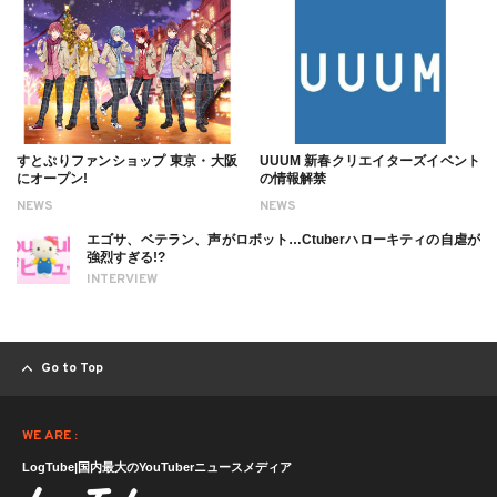
すとぷりファンショップ 東京・大阪
UUUM 新春クリエイターズイベント
にオープン!
の情報解禁
NEWS
NEWS
エゴサ、ベテラン、声がロボット…Ctuberハローキティの自虐が
強烈すぎる!?
INTERVIEW
Go to Top
WE ARE :
LogTube|国内最大のYouTuberニュースメディア