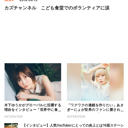
NEWS
2018.06.13
カズチャンネル こども食堂でのボランティアに涙
木下ゆうかがグローバルに活躍する
「ワクワクの連鎖を作りたい」あさ
理由をインタビュー「世界中に食べ
ぎーにょが世界のファンに愛される
る幸せを伝えたい」新事務所加入に
理由【インタビュー】
INTERVIEW
INTERVIEW
ついても
【インタビュー】人気YouTuberにとっての炎上とは?6面ステーシ