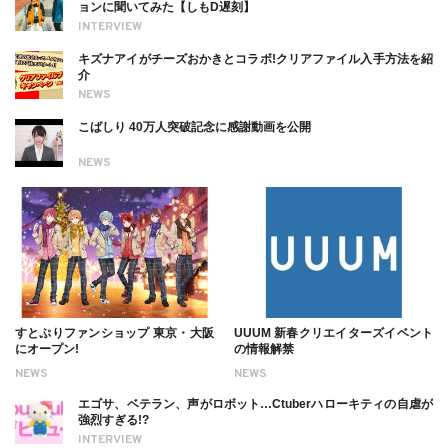
ョンに聞いてみた【しもD遅刻】
INTERVIEW
キズナアイがチーズおかきとコラボ!クリアファイル入手方法を紹
介
NEWS
こばしり 40万人突破記念に感謝動画を公開
NEWS
すとぷりファンショップ 東京・大阪
UUUM 新春クリエイターズイベント
にオープン!
の情報解禁
NEWS
NEWS
エゴサ、ベテラン、声がロボット…Ctuberハローキティの自虐が
強烈すぎる!?
INTERVIEW