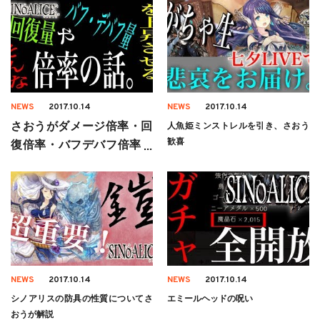
NEWS
2017.10.14
NEWS
2017.10.14
さおうがダメージ倍率・回
人魚姫ミンストレルを引き、さおう
歓喜
復倍率・バフデバフ倍率に
ついて解説
NEWS
2017.10.14
NEWS
2017.10.14
シノアリスの防具の性質についてさ
エミールヘッドの呪い
おうが解説