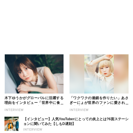
木下ゆうかがグローバルに活躍する
「ワクワクの連鎖を作りたい」あさ
理由をインタビュー「世界中に食べ
ぎーにょが世界のファンに愛される
る幸せを伝えたい」新事務所加入に
理由【インタビュー】
INTERVIEW
INTERVIEW
ついても
【インタビュー】人気YouTuberにとっての炎上とは?6面ステーシ
ョンに聞いてみた【しもD遅刻】
INTERVIEW