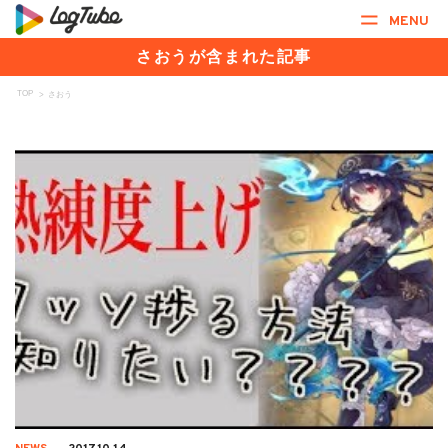
MENU
さおうが含まれた記事
TOP
>
さおう