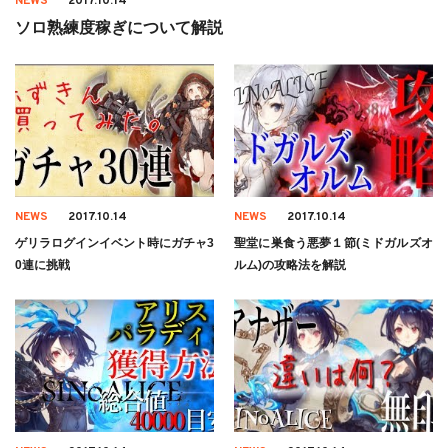
NEWS
2017.10.14
ソロ熟練度稼ぎについて解説
NEWS
2017.10.14
NEWS
2017.10.14
ゲリラログインイベント時にガチャ3
聖堂に巣食う悪夢１節(ミドガルズオ
0連に挑戦
ルム)の攻略法を解説