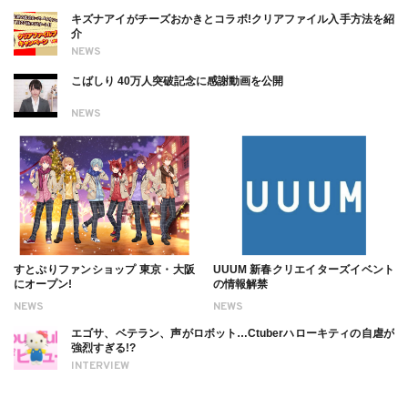
キズナアイがチーズおかきとコラボ!クリアファイル入手方法を紹
介
NEWS
こばしり 40万人突破記念に感謝動画を公開
NEWS
すとぷりファンショップ 東京・大阪
UUUM 新春クリエイターズイベント
にオープン!
の情報解禁
NEWS
NEWS
エゴサ、ベテラン、声がロボット…Ctuberハローキティの自虐が
強烈すぎる!?
INTERVIEW