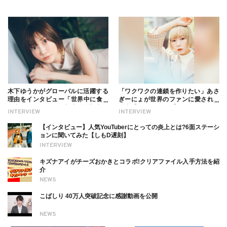
木下ゆうかがグローバルに活躍する
「ワクワクの連鎖を作りたい」あさ
理由をインタビュー「世界中に食べ
ぎーにょが世界のファンに愛される
る幸せを伝えたい」新事務所加入に
理由【インタビュー】
INTERVIEW
INTERVIEW
ついても
【インタビュー】人気YouTuberにとっての炎上とは?6面ステーシ
ョンに聞いてみた【しもD遅刻】
INTERVIEW
キズナアイがチーズおかきとコラボ!クリアファイル入手方法を紹
介
NEWS
こばしり 40万人突破記念に感謝動画を公開
NEWS