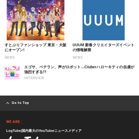
すとぷりファンショップ 東京・大阪
UUUM 新春クリエイターズイベント
にオープン!
の情報解禁
NEWS
NEWS
エゴサ、ベテラン、声がロボット…Ctuberハローキティの自虐が
強烈すぎる!?
INTERVIEW
Go to Top
WE ARE :
LogTube|国内最大のYouTuberニュースメディア