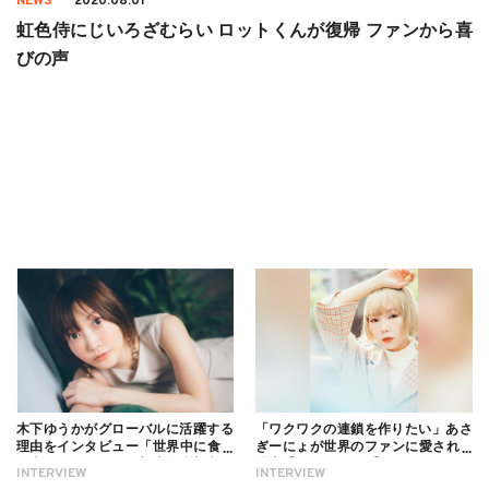
NEWS
2020.08.01
虹色侍にじいろざむらい ロットくんが復帰 ファンから喜
びの声
木下ゆうかがグローバルに活躍する
「ワクワクの連鎖を作りたい」あさ
理由をインタビュー「世界中に食べ
ぎーにょが世界のファンに愛される
る幸せを伝えたい」新事務所加入に
理由【インタビュー】
INTERVIEW
INTERVIEW
ついても