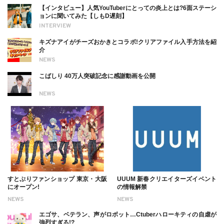
【インタビュー】人気YouTuberにとっての炎上とは?6面ステーシ
ョンに聞いてみた【しもD遅刻】
INTERVIEW
キズナアイがチーズおかきとコラボ!クリアファイル入手方法を紹
介
NEWS
こばしり 40万人突破記念に感謝動画を公開
NEWS
すとぷりファンショップ 東京・大阪
UUUM 新春クリエイターズイベント
にオープン!
の情報解禁
NEWS
NEWS
エゴサ、ベテラン、声がロボット…Ctuberハローキティの自虐が
強烈すぎる!?