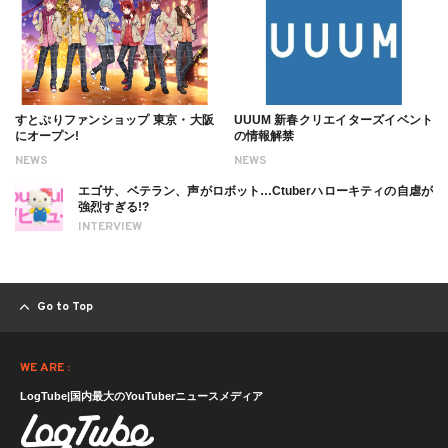
すとぷりファンショップ 東京・大阪
UUUM 新春クリエイターズイベント
にオープン!
の情報解禁
NEWS
NEWS
エゴサ、ベテラン、声がロボット…Ctuberハローキティの自虐が
強烈すぎる!?
INTERVIEW
Go to Top
WE ARE :
LogTube|国内最大のYouTuberニュースメディア