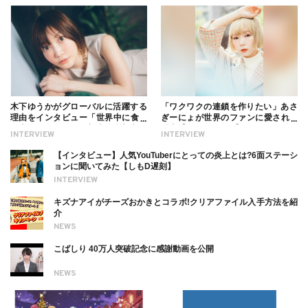
木下ゆうかがグローバルに活躍する
「ワクワクの連鎖を作りたい」あさ
理由をインタビュー「世界中に食べ
ぎーにょが世界のファンに愛される
る幸せを伝えたい」新事務所加入に
理由【インタビュー】
INTERVIEW
INTERVIEW
ついても
【インタビュー】人気YouTuberにとっての炎上とは?6面ステーシ
ョンに聞いてみた【しもD遅刻】
INTERVIEW
キズナアイがチーズおかきとコラボ!クリアファイル入手方法を紹
介
NEWS
こばしり 40万人突破記念に感謝動画を公開
NEWS