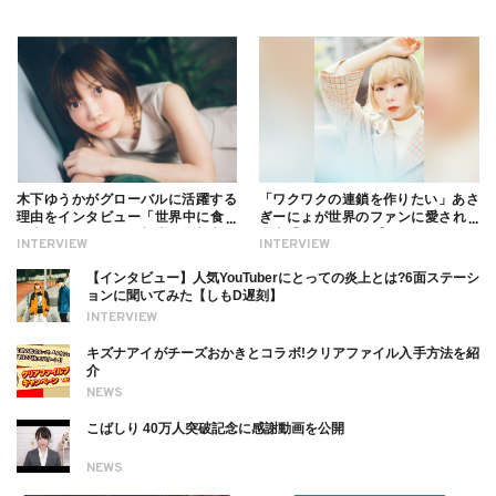
木下ゆうかがグローバルに活躍する
「ワクワクの連鎖を作りたい」あさ
理由をインタビュー「世界中に食べ
ぎーにょが世界のファンに愛される
る幸せを伝えたい」新事務所加入に
理由【インタビュー】
INTERVIEW
INTERVIEW
ついても
【インタビュー】人気YouTuberにとっての炎上とは?6面ステーシ
ョンに聞いてみた【しもD遅刻】
INTERVIEW
キズナアイがチーズおかきとコラボ!クリアファイル入手方法を紹
介
NEWS
こばしり 40万人突破記念に感謝動画を公開
NEWS