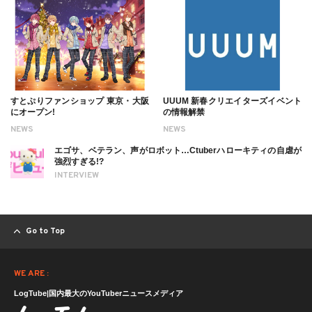
すとぷりファンショップ 東京・大阪
UUUM 新春クリエイターズイベント
にオープン!
の情報解禁
NEWS
NEWS
エゴサ、ベテラン、声がロボット…Ctuberハローキティの自虐が
強烈すぎる!?
INTERVIEW
Go to Top
WE ARE :
LogTube|国内最大のYouTuberニュースメディア