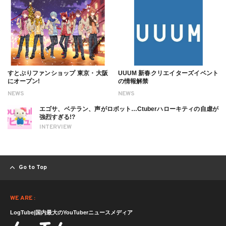
すとぷりファンショップ 東京・大阪
UUUM 新春クリエイターズイベント
にオープン!
の情報解禁
NEWS
NEWS
エゴサ、ベテラン、声がロボット…Ctuberハローキティの自虐が
強烈すぎる!?
INTERVIEW
Go to Top
WE ARE :
LogTube|国内最大のYouTuberニュースメディア