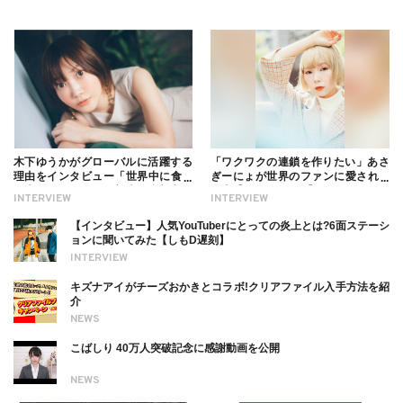
木下ゆうかがグローバルに活躍する
「ワクワクの連鎖を作りたい」あさ
理由をインタビュー「世界中に食べ
ぎーにょが世界のファンに愛される
る幸せを伝えたい」新事務所加入に
理由【インタビュー】
INTERVIEW
INTERVIEW
ついても
【インタビュー】人気YouTuberにとっての炎上とは?6面ステーシ
ョンに聞いてみた【しもD遅刻】
INTERVIEW
キズナアイがチーズおかきとコラボ!クリアファイル入手方法を紹
介
NEWS
こばしり 40万人突破記念に感謝動画を公開
NEWS