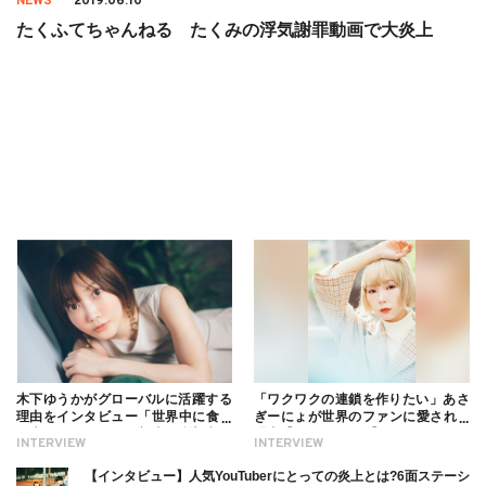
NEWS
2019.06.10
たくふてちゃんねる たくみの浮気謝罪動画で大炎上
木下ゆうかがグローバルに活躍する
「ワクワクの連鎖を作りたい」あさ
理由をインタビュー「世界中に食べ
ぎーにょが世界のファンに愛される
る幸せを伝えたい」新事務所加入に
理由【インタビュー】
INTERVIEW
INTERVIEW
ついても
【インタビュー】人気YouTuberにとっての炎上とは?6面ステーシ