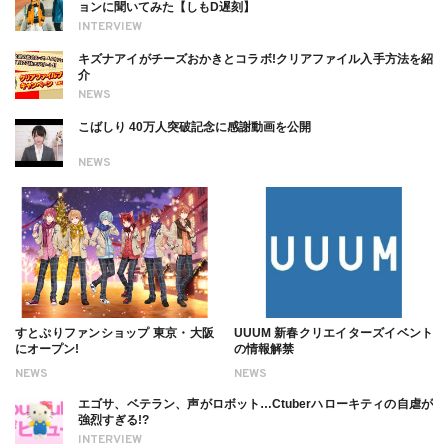
ョンに聞いてみた【しもD遅刻】
INTERVIEW
キズナアイがチーズおかきとコラボ!クリアファイル入手方法を紹
介
NEWS
こばしり 40万人突破記念に感謝動画を公開
NEWS
すとぷりファンショップ 東京・大阪
UUUM 新春クリエイターズイベント
にオープン!
の情報解禁
NEWS
NEWS
エゴサ、ベテラン、声がロボット…Ctuberハローキティの自虐が
強烈すぎる!?
INTERVIEW