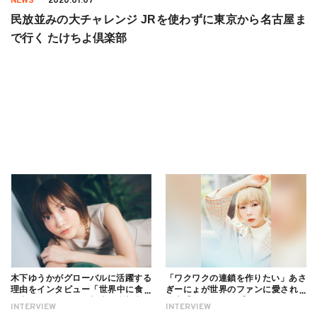
NEWS
2020.01.07
民放並みの大チャレンジ JRを使わずに東京から名古屋ま
で行く たけちよ倶楽部
木下ゆうかがグローバルに活躍する
「ワクワクの連鎖を作りたい」あさ
理由をインタビュー「世界中に食べ
ぎーにょが世界のファンに愛される
る幸せを伝えたい」新事務所加入に
理由【インタビュー】
INTERVIEW
INTERVIEW
ついても