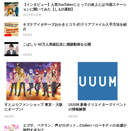
【インタビュー】人気YouTuberにとっての炎上とは?6面ステーシ
ョンに聞いてみた【しもD遅刻】
INTERVIEW
キズナアイがチーズおかきとコラボ!クリアファイル入手方法を紹
介
NEWS
こばしり 40万人突破記念に感謝動画を公開
NEWS
すとぷりファンショップ 東京・大阪
UUUM 新春クリエイターズイベント
にオープン!
の情報解禁
NEWS
NEWS
エゴサ、ベテラン、声がロボット…Ctuberハローキティの自虐が
強烈すぎる!?