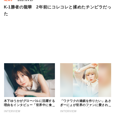
NEWS
2021.09.21
K-1勝者の龍華 2年前にコレコレと揉めたチンピラだっ
た
木下ゆうかがグローバルに活躍する
「ワクワクの連鎖を作りたい」あさ
理由をインタビュー「世界中に食べ
ぎーにょが世界のファンに愛される
る幸せを伝えたい」新事務所加入に
理由【インタビュー】
INTERVIEW
INTERVIEW
ついても