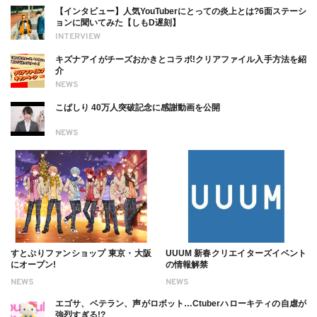
【インタビュー】人気YouTuberにとっての炎上とは?6面ステーシ
ョンに聞いてみた【しもD遅刻】
INTERVIEW
キズナアイがチーズおかきとコラボ!クリアファイル入手方法を紹
介
NEWS
こばしり 40万人突破記念に感謝動画を公開
NEWS
すとぷりファンショップ 東京・大阪
UUUM 新春クリエイターズイベント
にオープン!
の情報解禁
NEWS
NEWS
エゴサ、ベテラン、声がロボット…Ctuberハローキティの自虐が
強烈すぎる!?