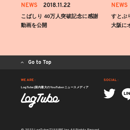
NEWS
2018.11.22
NEWS
こばしり 40万人突破記念に感謝
すとぷ
動画を公開
大阪に
Go to Top
WE ARE :
SOCIAL :
LogTube|国内最大のYouTuberニュースメディア
© 2022 LogTube/TUUUBE,Inc.All Rights Rerved.