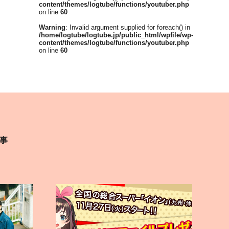
content/themes/logtube/functions/youtuber.php
on line
60
Warning
: Invalid argument supplied for foreach() in
/home/logtube/logtube.jp/public_html/wpfile/wp-
content/themes/logtube/functions/youtuber.php
on line
60
事