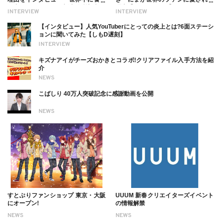
る幸せを伝えたい」新事務所加入に
理由【インタビュー】
INTERVIEW
INTERVIEW
ついても
【インタビュー】人気YouTuberにとっての炎上とは?6面ステーシ
ョンに聞いてみた【しもD遅刻】
INTERVIEW
キズナアイがチーズおかきとコラボ!クリアファイル入手方法を紹
介
NEWS
こばしり 40万人突破記念に感謝動画を公開
NEWS
すとぷりファンショップ 東京・大阪
UUUM 新春クリエイターズイベント
にオープン!
の情報解禁
NEWS
NEWS