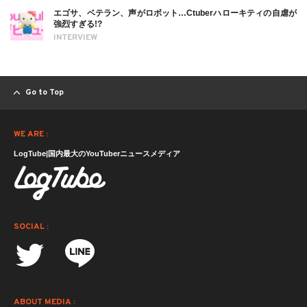
エゴサ、ベテラン、声がロボット…Ctuberハローキティの自虐が
強烈すぎる!?
INTERVIEW
Go to Top
WE ARE :
LogTube|国内最大のYouTuberニュースメディア
SOCIAL :
ABOUT MEDIA :