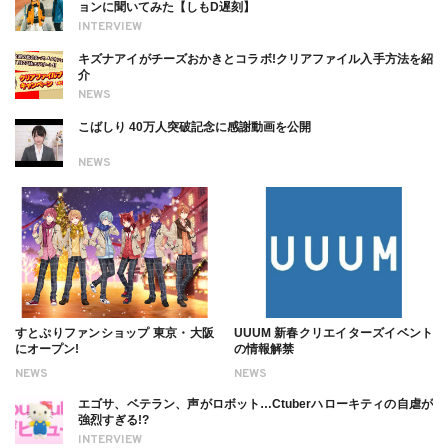
ョンに聞いてみた【しもD遅刻】
INTERVIEW
キズナアイがチーズおかきとコラボ!クリアファイル入手方法を紹
介
NEWS
こばしり 40万人突破記念に感謝動画を公開
NEWS
すとぷりファンショップ 東京・大阪
UUUM 新春クリエイターズイベント
にオープン!
の情報解禁
NEWS
NEWS
エゴサ、ベテラン、声がロボット…Ctuberハローキティの自虐が
強烈すぎる!?
INTERVIEW