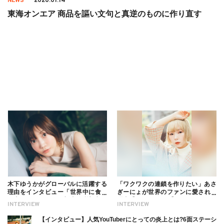
NEWS
2020.01.14
東海オンエア 商品を謳い文句と真逆のものに作り直す
木下ゆうかがグローバルに活躍する
「ワクワクの連鎖を作りたい」あさ
理由をインタビュー「世界中に食べ
ぎーにょが世界のファンに愛される
る幸せを伝えたい」新事務所加入に
理由【インタビュー】
INTERVIEW
INTERVIEW
ついても
【インタビュー】人気YouTuberにとっての炎上とは?6面ステーシ