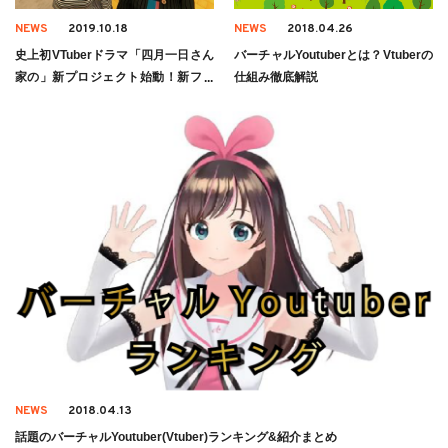
NEWS
2019.10.18
NEWS
2018.04.26
史上初VTuberドラマ「四月一日さん
バーチャルYoutuberとは？Vtuberの
家の」新プロジェクト始動！新ファ
仕組み徹底解説
ミリーも加わりますます賑やかに
NEWS
2018.04.13
話題のバーチャルYoutuber(Vtuber)ランキング&紹介まとめ