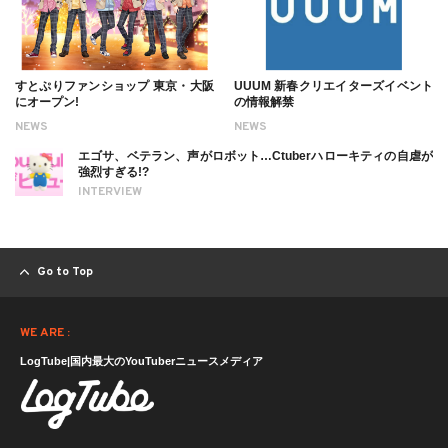
すとぷりファンショップ 東京・大阪
UUUM 新春クリエイターズイベント
にオープン!
の情報解禁
NEWS
NEWS
エゴサ、ベテラン、声がロボット…Ctuberハローキティの自虐が
強烈すぎる!?
INTERVIEW
Go to Top
WE ARE :
LogTube|国内最大のYouTuberニュースメディア