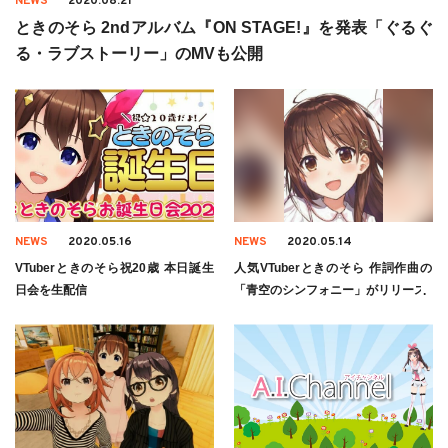
NEWS
2020.08.21
ときのそら 2ndアルバム『ON STAGE!』を発表「ぐるぐ
る・ラブストーリー」のMVも公開
NEWS
2020.05.16
NEWS
2020.05.14
VTuberときのそら祝20歳 本日誕生
人気VTuberときのそら 作詞作曲の
日会を生配信
「青空のシンフォニー」がリリース