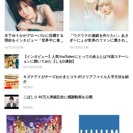
木下ゆうかがグローバルに活躍する
「ワクワクの連鎖を作りたい」あさ
理由をインタビュー「世界中に食べ
ぎーにょが世界のファンに愛される
る幸せを伝えたい」新事務所加入に
理由【インタビュー】
INTERVIEW
INTERVIEW
ついても
【インタビュー】人気YouTuberにとっての炎上とは?6面ステーシ
ョンに聞いてみた【しもD遅刻】
INTERVIEW
キズナアイがチーズおかきとコラボ!クリアファイル入手方法を紹
介
NEWS
こばしり 40万人突破記念に感謝動画を公開
NEWS