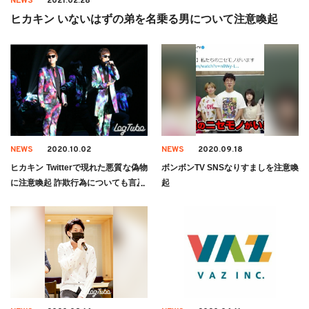
NEWS
2021.02.28
ヒカキン いないはずの弟を名乗る男について注意喚起
NEWS
2020.10.02
NEWS
2020.09.18
ヒカキン Twitterで現れた悪質な偽物
ボンボンTV SNSなりすましを注意喚
に注意喚起 詐欺行為についても言及
起