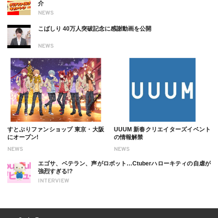
介
NEWS
こばしり 40万人突破記念に感謝動画を公開
NEWS
すとぷりファンショップ 東京・大阪
UUUM 新春クリエイターズイベント
にオープン!
の情報解禁
NEWS
NEWS
エゴサ、ベテラン、声がロボット…Ctuberハローキティの自虐が
強烈すぎる!?
INTERVIEW