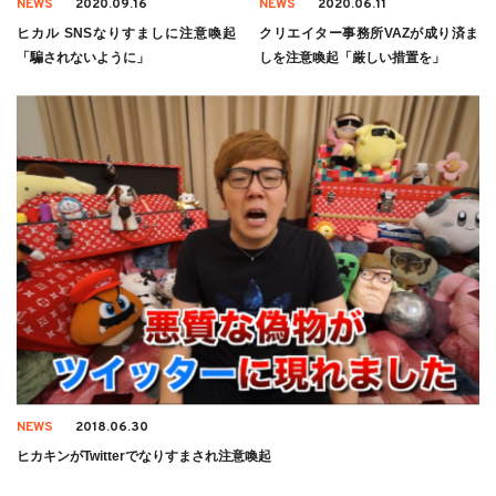
NEWS
2020.09.16
NEWS
2020.06.11
ヒカル SNSなりすましに注意喚起
クリエイター事務所VAZが成り済ま
「騙されないように」
しを注意喚起「厳しい措置を」
NEWS
2018.06.30
ヒカキンがTwitterでなりすまされ注意喚起