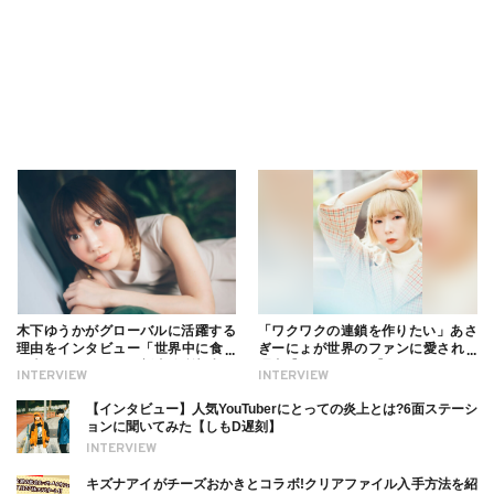
木下ゆうかがグローバルに活躍する
「ワクワクの連鎖を作りたい」あさ
理由をインタビュー「世界中に食べ
ぎーにょが世界のファンに愛される
る幸せを伝えたい」新事務所加入に
理由【インタビュー】
INTERVIEW
INTERVIEW
ついても
【インタビュー】人気YouTuberにとっての炎上とは?6面ステーシ
ョンに聞いてみた【しもD遅刻】
INTERVIEW
キズナアイがチーズおかきとコラボ!クリアファイル入手方法を紹