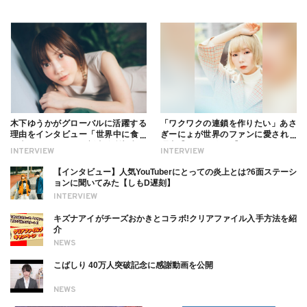
木下ゆうかがグローバルに活躍する
「ワクワクの連鎖を作りたい」あさ
理由をインタビュー「世界中に食べ
ぎーにょが世界のファンに愛される
る幸せを伝えたい」新事務所加入に
理由【インタビュー】
INTERVIEW
INTERVIEW
ついても
【インタビュー】人気YouTuberにとっての炎上とは?6面ステーシ
ョンに聞いてみた【しもD遅刻】
INTERVIEW
キズナアイがチーズおかきとコラボ!クリアファイル入手方法を紹
介
NEWS
こばしり 40万人突破記念に感謝動画を公開
NEWS