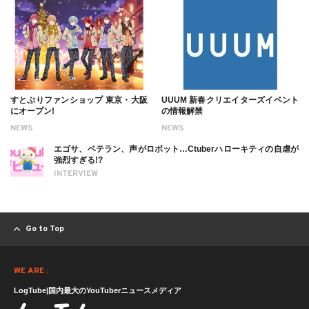
すとぷりファンショップ 東京・大阪
UUUM 新春クリエイターズイベント
にオープン!
の情報解禁
NEWS
NEWS
エゴサ、ベテラン、声がロボット…Ctuberハローキティの自虐が
強烈すぎる!?
INTERVIEW
Go to Top
WE ARE :
LogTube|国内最大のYouTuberニュースメディア