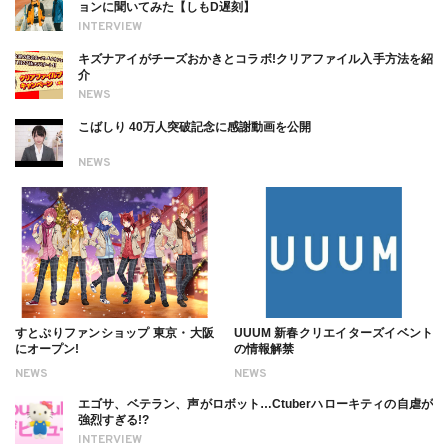
ョンに聞いてみた【しもD遅刻】
INTERVIEW
キズナアイがチーズおかきとコラボ!クリアファイル入手方法を紹
介
NEWS
こばしり 40万人突破記念に感謝動画を公開
NEWS
すとぷりファンショップ 東京・大阪
UUUM 新春クリエイターズイベント
にオープン!
の情報解禁
NEWS
NEWS
エゴサ、ベテラン、声がロボット…Ctuberハローキティの自虐が
強烈すぎる!?
INTERVIEW