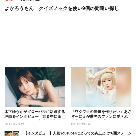
NEWS
2021.10.04
よかろうもん クイズノックを使い9個の間違い探し
木下ゆうかがグローバルに活躍する
「ワクワクの連鎖を作りたい」あさ
理由をインタビュー「世界中に食べ
ぎーにょが世界のファンに愛される
る幸せを伝えたい」新事務所加入に
理由【インタビュー】
INTERVIEW
INTERVIEW
ついても
【インタビュー】人気YouTuberにとっての炎上とは?6面ステーシ