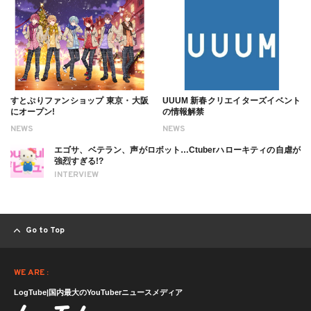
すとぷりファンショップ 東京・大阪
UUUM 新春クリエイターズイベント
にオープン!
の情報解禁
NEWS
NEWS
エゴサ、ベテラン、声がロボット…Ctuberハローキティの自虐が
強烈すぎる!?
INTERVIEW
Go to Top
WE ARE :
LogTube|国内最大のYouTuberニュースメディア