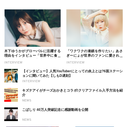
木下ゆうかがグローバルに活躍する
「ワクワクの連鎖を作りたい」あさ
理由をインタビュー「世界中に食べ
ぎーにょが世界のファンに愛される
る幸せを伝えたい」新事務所加入に
理由【インタビュー】
INTERVIEW
INTERVIEW
ついても
【インタビュー】人気YouTuberにとっての炎上とは?6面ステーシ
ョンに聞いてみた【しもD遅刻】
INTERVIEW
キズナアイがチーズおかきとコラボ!クリアファイル入手方法を紹
介
NEWS
こばしり 40万人突破記念に感謝動画を公開
NEWS