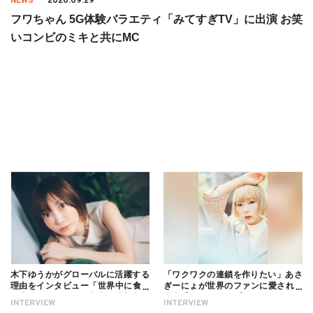
NEWS
2020.09.29
フワちゃん 5G体験バラエティ「みてすぎTV」に出演 お笑
いコンビのミキと共にMC
木下ゆうかがグローバルに活躍する
「ワクワクの連鎖を作りたい」あさ
理由をインタビュー「世界中に食べ
ぎーにょが世界のファンに愛される
る幸せを伝えたい」新事務所加入に
理由【インタビュー】
INTERVIEW
INTERVIEW
ついても