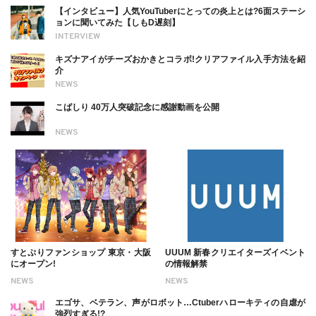
【インタビュー】人気YouTuberにとっての炎上とは?6面ステーシ
ョンに聞いてみた【しもD遅刻】
INTERVIEW
キズナアイがチーズおかきとコラボ!クリアファイル入手方法を紹
介
NEWS
こばしり 40万人突破記念に感謝動画を公開
NEWS
すとぷりファンショップ 東京・大阪
UUUM 新春クリエイターズイベント
にオープン!
の情報解禁
NEWS
NEWS
エゴサ、ベテラン、声がロボット…Ctuberハローキティの自虐が
強烈すぎる!?