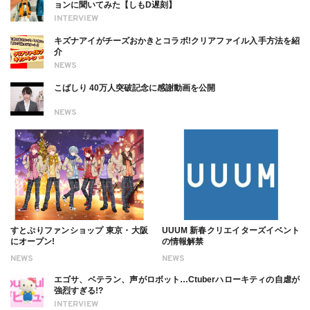
ョンに聞いてみた【しもD遅刻】
INTERVIEW
キズナアイがチーズおかきとコラボ!クリアファイル入手方法を紹
介
NEWS
こばしり 40万人突破記念に感謝動画を公開
NEWS
すとぷりファンショップ 東京・大阪
UUUM 新春クリエイターズイベント
にオープン!
の情報解禁
NEWS
NEWS
エゴサ、ベテラン、声がロボット…Ctuberハローキティの自虐が
強烈すぎる!?
INTERVIEW