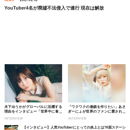
NEWS
2021.02.16
YouTuber4名が廃墟不法侵入で連行 現在は解放
木下ゆうかがグローバルに活躍する
「ワクワクの連鎖を作りたい」あさ
理由をインタビュー「世界中に食べ
ぎーにょが世界のファンに愛される
る幸せを伝えたい」新事務所加入に
理由【インタビュー】
INTERVIEW
INTERVIEW
ついても
【インタビュー】人気YouTuberにとっての炎上とは?6面ステーシ