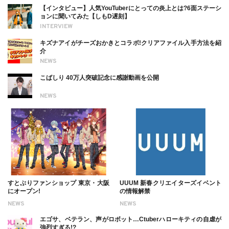
【インタビュー】人気YouTuberにとっての炎上とは?6面ステーシ
ョンに聞いてみた【しもD遅刻】
INTERVIEW
キズナアイがチーズおかきとコラボ!クリアファイル入手方法を紹
介
NEWS
こばしり 40万人突破記念に感謝動画を公開
NEWS
すとぷりファンショップ 東京・大阪
UUUM 新春クリエイターズイベント
にオープン!
の情報解禁
NEWS
NEWS
エゴサ、ベテラン、声がロボット…Ctuberハローキティの自虐が
強烈すぎる!?