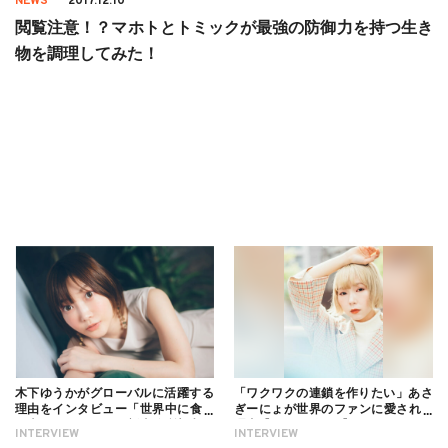
NEWS
2017.12.10
閲覧注意！？マホトとトミックが最強の防御力を持つ生き
物を調理してみた！
木下ゆうかがグローバルに活躍する
「ワクワクの連鎖を作りたい」あさ
理由をインタビュー「世界中に食べ
ぎーにょが世界のファンに愛される
る幸せを伝えたい」新事務所加入に
理由【インタビュー】
INTERVIEW
INTERVIEW
ついても