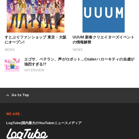
すとぷりファンショップ 東京・大阪
UUUM 新春クリエイターズイベント
にオープン!
の情報解禁
NEWS
NEWS
エゴサ、ベテラン、声がロボット…Ctuberハローキティの自虐が
強烈すぎる!?
INTERVIEW
Go to Top
WE ARE :
LogTube|国内最大のYouTuberニュースメディア