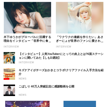
木下ゆうかがグローバルに活躍する
「ワクワクの連鎖を作りたい」あさ
理由をインタビュー「世界中に食べ
ぎーにょが世界のファンに愛される
る幸せを伝えたい」新事務所加入に
理由【インタビュー】
INTERVIEW
INTERVIEW
ついても
【インタビュー】人気YouTuberにとっての炎上とは?6面ステーシ
ョンに聞いてみた【しもD遅刻】
INTERVIEW
キズナアイがチーズおかきとコラボ!クリアファイル入手方法を紹
介
NEWS
こばしり 40万人突破記念に感謝動画を公開
NEWS