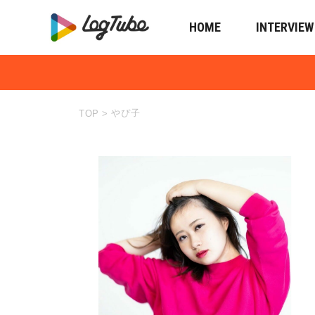
HOME
INTERVIEW
やぴ子
TOP
>