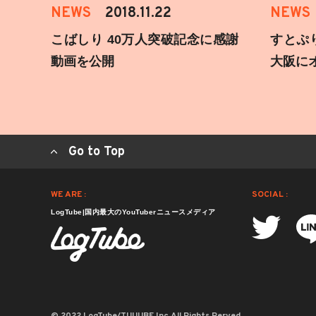
NEWS
2018.11.22
NEWS
こばしり 40万人突破記念に感謝
すとぷ
動画を公開
大阪に
Go to Top
WE ARE :
SOCIAL :
LogTube|国内最大のYouTuberニュースメディア
© 2022 LogTube/TUUUBE,Inc.All Rights Rerved.