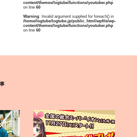
content/themes/logtube/functions/youtuber.php
on line
60
Warning
: Invalid argument supplied for foreach() in
/home/logtube/logtube.jp/public_html/wpfile/wp-
content/themes/logtube/functions/youtuber.php
on line
60
事