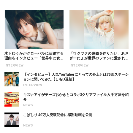
木下ゆうかがグローバルに活躍する
「ワクワクの連鎖を作りたい」あさ
理由をインタビュー「世界中に食べ
ぎーにょが世界のファンに愛される
る幸せを伝えたい」新事務所加入に
理由【インタビュー】
INTERVIEW
INTERVIEW
ついても
【インタビュー】人気YouTuberにとっての炎上とは?6面ステーシ
ョンに聞いてみた【しもD遅刻】
INTERVIEW
キズナアイがチーズおかきとコラボ!クリアファイル入手方法を紹
介
NEWS
こばしり 40万人突破記念に感謝動画を公開
NEWS