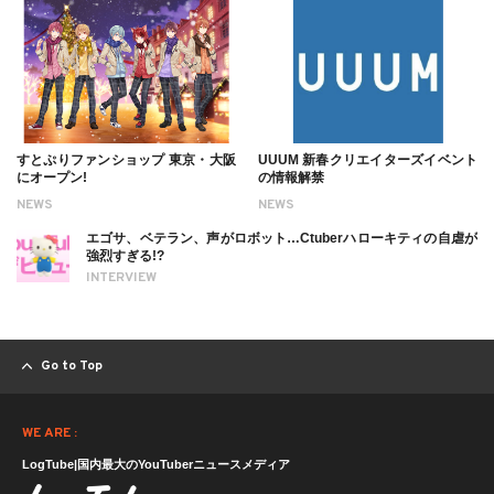
すとぷりファンショップ 東京・大阪
UUUM 新春クリエイターズイベント
にオープン!
の情報解禁
NEWS
NEWS
エゴサ、ベテラン、声がロボット…Ctuberハローキティの自虐が
強烈すぎる!?
INTERVIEW
Go to Top
WE ARE :
LogTube|国内最大のYouTuberニュースメディア