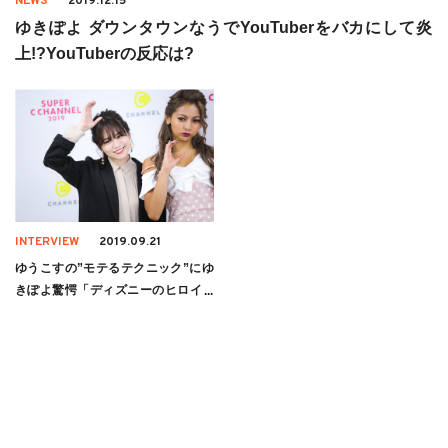
NEWS
2019.12.15
ゆきぽよ ダウンタウンなうでYouTuberをバカにして炎
上!?YouTuberの反応は?
INTERVIEW
2019.09.21
ゆうこすの”モテるテクニック”にゆ
きぽよ驚愕「ディズニーのヒロイン
も…」