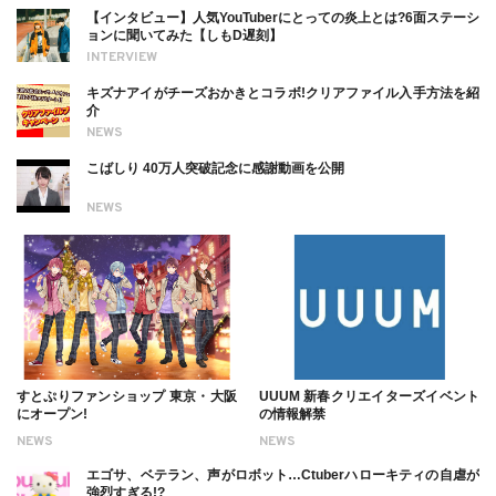
【インタビュー】人気YouTuberにとっての炎上とは?6面ステーシ
ョンに聞いてみた【しもD遅刻】
INTERVIEW
キズナアイがチーズおかきとコラボ!クリアファイル入手方法を紹
介
NEWS
こばしり 40万人突破記念に感謝動画を公開
NEWS
すとぷりファンショップ 東京・大阪
UUUM 新春クリエイターズイベント
にオープン!
の情報解禁
NEWS
NEWS
エゴサ、ベテラン、声がロボット…Ctuberハローキティの自虐が
強烈すぎる!?