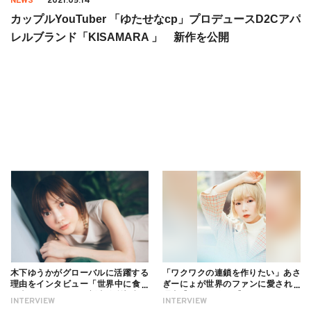
NEWS
2021.05.14
カップルYouTuber 「ゆたせなcp」プロデュースD2Cアパ
レルブランド「KISAMARA 」 新作を公開
木下ゆうかがグローバルに活躍する
「ワクワクの連鎖を作りたい」あさ
理由をインタビュー「世界中に食べ
ぎーにょが世界のファンに愛される
る幸せを伝えたい」新事務所加入に
理由【インタビュー】
INTERVIEW
INTERVIEW
ついても