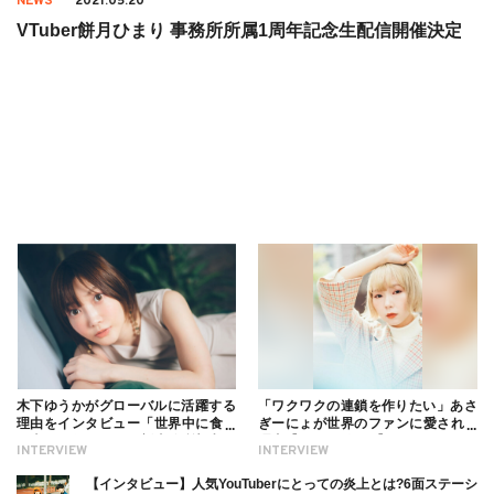
NEWS
2021.05.20
VTuber餅月ひまり 事務所所属1周年記念生配信開催決定
木下ゆうかがグローバルに活躍する
「ワクワクの連鎖を作りたい」あさ
理由をインタビュー「世界中に食べ
ぎーにょが世界のファンに愛される
る幸せを伝えたい」新事務所加入に
理由【インタビュー】
INTERVIEW
INTERVIEW
ついても
【インタビュー】人気YouTuberにとっての炎上とは?6面ステーシ