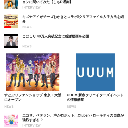
ョンに聞いてみた【しもD遅刻】
INTERVIEW
キズナアイがチーズおかきとコラボ!クリアファイル入手方法を紹
介
NEWS
こばしり 40万人突破記念に感謝動画を公開
NEWS
すとぷりファンショップ 東京・大阪
UUUM 新春クリエイターズイベント
にオープン!
の情報解禁
NEWS
NEWS
エゴサ、ベテラン、声がロボット…Ctuberハローキティの自虐が
強烈すぎる!?
INTERVIEW