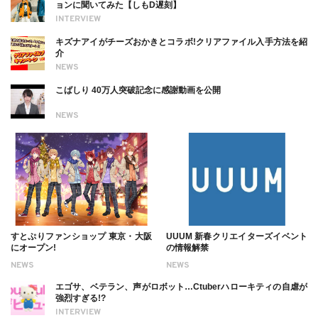
ョンに聞いてみた【しもD遅刻】
INTERVIEW
キズナアイがチーズおかきとコラボ!クリアファイル入手方法を紹
介
NEWS
こばしり 40万人突破記念に感謝動画を公開
NEWS
すとぷりファンショップ 東京・大阪
UUUM 新春クリエイターズイベント
にオープン!
の情報解禁
NEWS
NEWS
エゴサ、ベテラン、声がロボット…Ctuberハローキティの自虐が
強烈すぎる!?
INTERVIEW