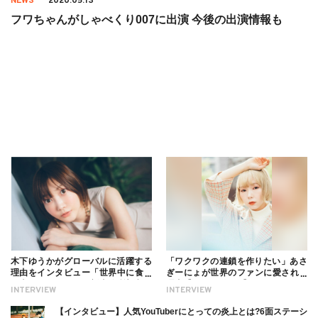
NEWS
2020.05.13
フワちゃんがしゃべくり007に出演 今後の出演情報も
木下ゆうかがグローバルに活躍する
「ワクワクの連鎖を作りたい」あさ
理由をインタビュー「世界中に食べ
ぎーにょが世界のファンに愛される
る幸せを伝えたい」新事務所加入に
理由【インタビュー】
INTERVIEW
INTERVIEW
ついても
【インタビュー】人気YouTuberにとっての炎上とは?6面ステーシ