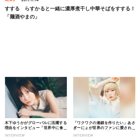
NEWS
2017.11.14
すする らすかると一緒に濃厚煮干し中華そばをすする！
「麺酒やまの」
木下ゆうかがグローバルに活躍する
「ワクワクの連鎖を作りたい」あさ
理由をインタビュー「世界中に食べ
ぎーにょが世界のファンに愛される
る幸せを伝えたい」新事務所加入に
理由【インタビュー】
INTERVIEW
INTERVIEW
ついても