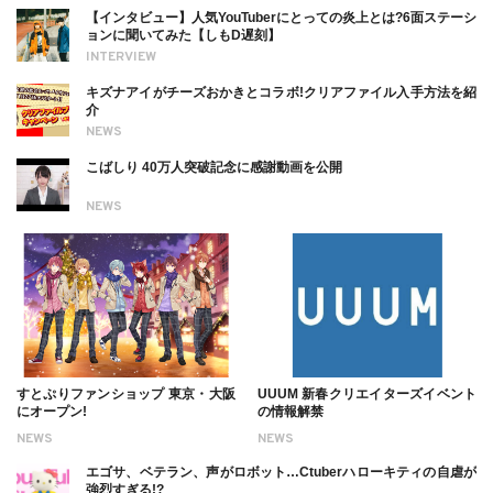
【インタビュー】人気YouTuberにとっての炎上とは?6面ステーシ
ョンに聞いてみた【しもD遅刻】
INTERVIEW
キズナアイがチーズおかきとコラボ!クリアファイル入手方法を紹
介
NEWS
こばしり 40万人突破記念に感謝動画を公開
NEWS
すとぷりファンショップ 東京・大阪
UUUM 新春クリエイターズイベント
にオープン!
の情報解禁
NEWS
NEWS
エゴサ、ベテラン、声がロボット…Ctuberハローキティの自虐が
強烈すぎる!?