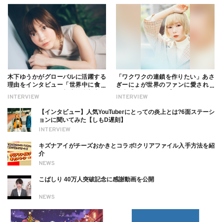
木下ゆうかがグローバルに活躍する
「ワクワクの連鎖を作りたい」あさ
理由をインタビュー「世界中に食べ
ぎーにょが世界のファンに愛される
る幸せを伝えたい」新事務所加入に
理由【インタビュー】
INTERVIEW
INTERVIEW
ついても
【インタビュー】人気YouTuberにとっての炎上とは?6面ステーシ
ョンに聞いてみた【しもD遅刻】
INTERVIEW
キズナアイがチーズおかきとコラボ!クリアファイル入手方法を紹
介
NEWS
こばしり 40万人突破記念に感謝動画を公開
NEWS