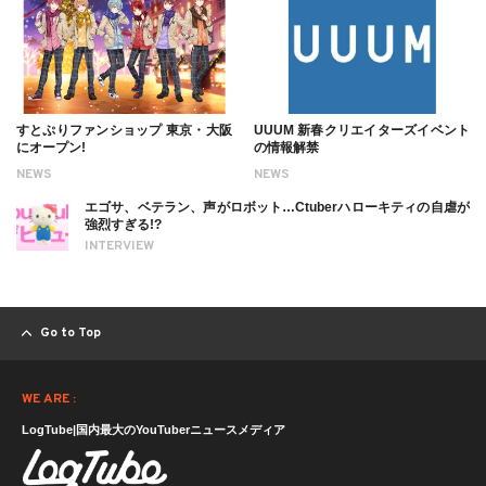
すとぷりファンショップ 東京・大阪
UUUM 新春クリエイターズイベント
にオープン!
の情報解禁
NEWS
NEWS
エゴサ、ベテラン、声がロボット…Ctuberハローキティの自虐が
強烈すぎる!?
INTERVIEW
Go to Top
WE ARE :
LogTube|国内最大のYouTuberニュースメディア