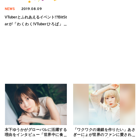
NEWS
2019.08.09
VTuberとふれあえるイベント!?BitSt
arが「わくわく!VTuberひろば」を
開催!
木下ゆうかがグローバルに活躍する
「ワクワクの連鎖を作りたい」あさ
理由をインタビュー「世界中に食べ
ぎーにょが世界のファンに愛される
る幸せを伝えたい」新事務所加入に
理由【インタビュー】