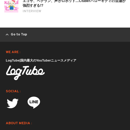
エゴサ、ベテラン、声がロボット…Ctuberハローキティの自虐が
強烈すぎる!?
INTERVIEW
Go to Top
WE ARE :
LogTube|国内最大のYouTuberニュースメディア
SOCIAL :
ABOUT MEDIA :