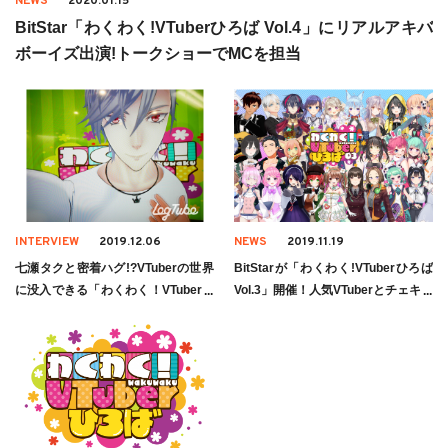
NEWS
2020.01.15
BitStar「わくわく!VTuberひろば Vol.4」にリアルアキバ
ボーイズ出演!トークショーでMCを担当
INTERVIEW
2019.12.06
NEWS
2019.11.19
七瀬タクと密着ハグ!?VTuberの世界
BitStarが「わくわく!VTuberひろば
に没入できる「わくわく！VTuberひ
Vol.3」開催！人気VTuberとチェキや
ろば Vol.2」体験レポート】
お喋り体験できる触れ合いイベント♪