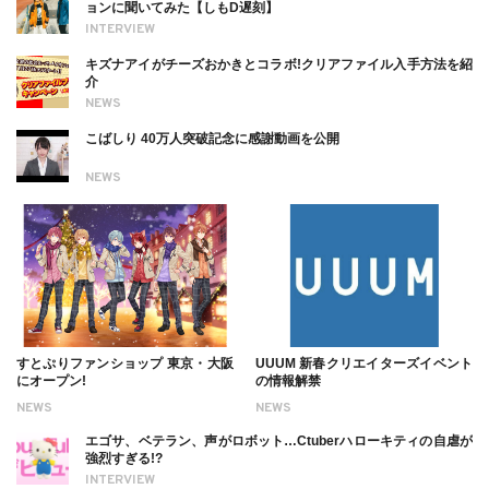
ョンに聞いてみた【しもD遅刻】
INTERVIEW
キズナアイがチーズおかきとコラボ!クリアファイル入手方法を紹
介
NEWS
こばしり 40万人突破記念に感謝動画を公開
NEWS
すとぷりファンショップ 東京・大阪
UUUM 新春クリエイターズイベント
にオープン!
の情報解禁
NEWS
NEWS
エゴサ、ベテラン、声がロボット…Ctuberハローキティの自虐が
強烈すぎる!?
INTERVIEW