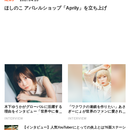
NEWS
2021.04.20
ほしのこ アパレルショップ「Aprily」を立ち上げ
木下ゆうかがグローバルに活躍する
「ワクワクの連鎖を作りたい」あさ
理由をインタビュー「世界中に食べ
ぎーにょが世界のファンに愛される
る幸せを伝えたい」新事務所加入に
理由【インタビュー】
INTERVIEW
INTERVIEW
ついても
【インタビュー】人気YouTuberにとっての炎上とは?6面ステーシ