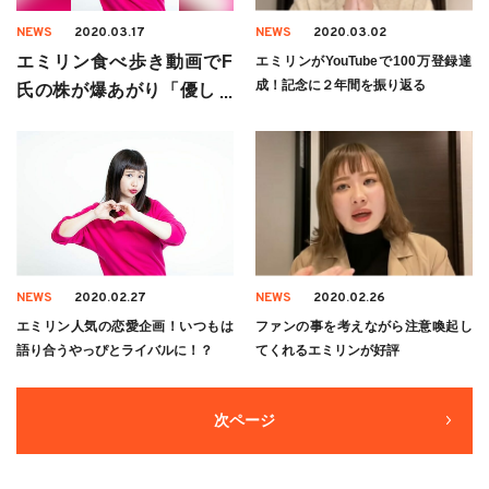
NEWS
2020.03.17
NEWS
2020.03.02
エミリン食べ歩き動画でF
エミリンがYouTubeで100万登録達
成！記念に２年間を振り返る
氏の株が爆あがり「優しい
彼氏の笑い方」
NEWS
2020.02.27
NEWS
2020.02.26
エミリン人気の恋愛企画！いつもは
ファンの事を考えながら注意喚起し
語り合うやっぴとライバルに！？
てくれるエミリンが好評
次ページ