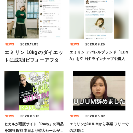
NEWS
2020.11.03
NEWS
2020.09.25
エミリン 10kgのダイエッ
エミリン アパレルブランド「EDN
A」を立上げ ラインナップや購入方
トに成功!ビフォーアフター
法は
にファン驚愕
NEWS
2020.08.12
NEWS
2020.06.02
ヒカルが通販サイト「Rady」の商品
エミリンがUUUMから卒業 フリーで
を30%負担 本日より特大セールが開
の活動に