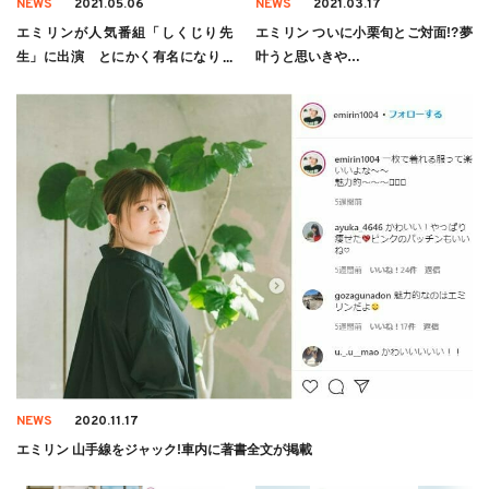
NEWS
2021.05.06
NEWS
2021.03.17
エミリンが人気番組「しくじり先
エミリン ついに小栗旬とご対面!?夢
生」に出演 とにかく有名になりた
叶うと思いきや…
かった
NEWS
2020.11.17
エミリン 山手線をジャック!車内に著書全文が掲載