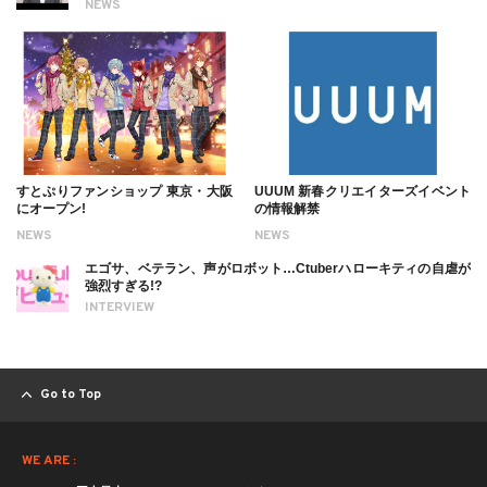
NEWS
すとぷりファンショップ 東京・大阪
UUUM 新春クリエイターズイベント
にオープン!
の情報解禁
NEWS
NEWS
エゴサ、ベテラン、声がロボット…Ctuberハローキティの自虐が
強烈すぎる!?
INTERVIEW
Go to Top
WE ARE :