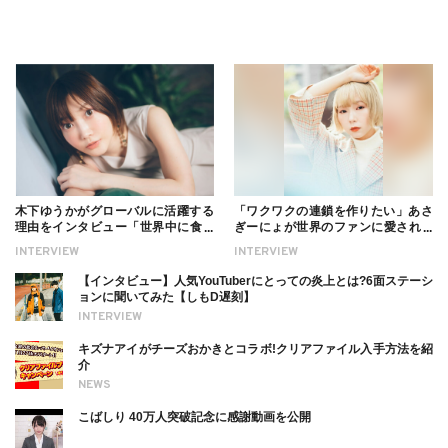
木下ゆうかがグローバルに活躍する
「ワクワクの連鎖を作りたい」あさ
理由をインタビュー「世界中に食べ
ぎーにょが世界のファンに愛される
る幸せを伝えたい」新事務所加入に
理由【インタビュー】
INTERVIEW
INTERVIEW
ついても
【インタビュー】人気YouTuberにとっての炎上とは?6面ステーシ
ョンに聞いてみた【しもD遅刻】
INTERVIEW
キズナアイがチーズおかきとコラボ!クリアファイル入手方法を紹
介
NEWS
こばしり 40万人突破記念に感謝動画を公開